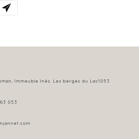
éman, Immeuble Inès. Les berges du Lac
1053
963 053
njannet.com