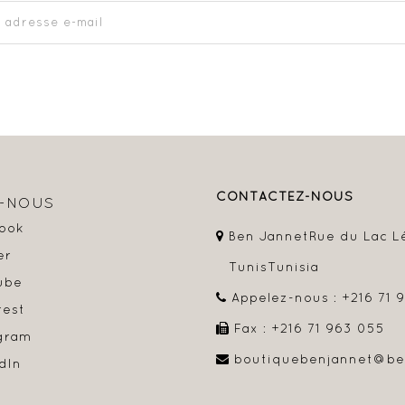
CONTACTEZ-NOUS
Z-NOUS
ook
Ben Jannet
Rue du Lac L
er
Tunis
Tunisia
ube
Appelez-nous :
+216 71 
rest
Fax :
+216 71 963 055
gram
boutiquebenjannet@be
dIn