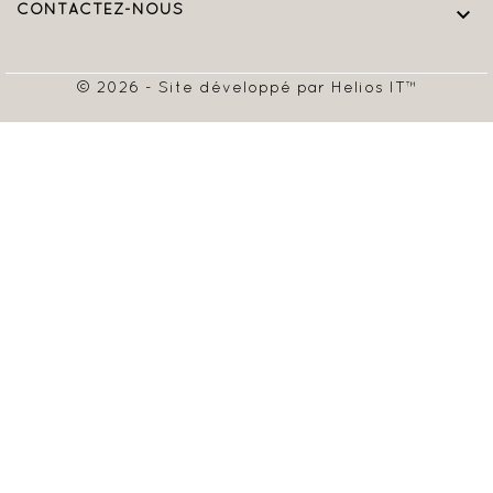
CONTACTEZ-NOUS

© 2026 - Site développé par Helios IT™