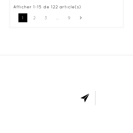
Afficher 1-15 de 122 article(s)

1
2
3
…
9
ABONNE
VOUS 
NOTR
NEWSLET
Vous
pouvez