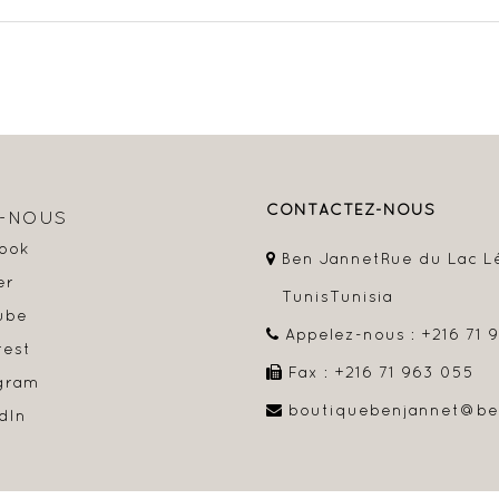
CONTACTEZ-NOUS
Z-NOUS
ook
Ben Jannet
Rue du Lac L
er
Tunis
Tunisia
ube
Appelez-nous :
+216 71 
rest
Fax :
+216 71 963 055
gram
boutiquebenjannet@be
dIn