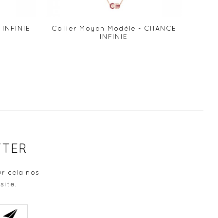
 INFINIE
Collier Moyen Modèle - CHANCE
M
INFINIE
MIC
TTER
r cela nos
site.