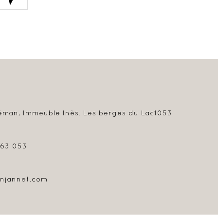
éman, Immeuble Inès. Les berges du Lac
1053
963 053
njannet.com