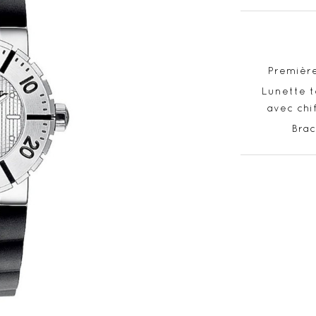
Premièr
Lunette t
avec chi
Brac