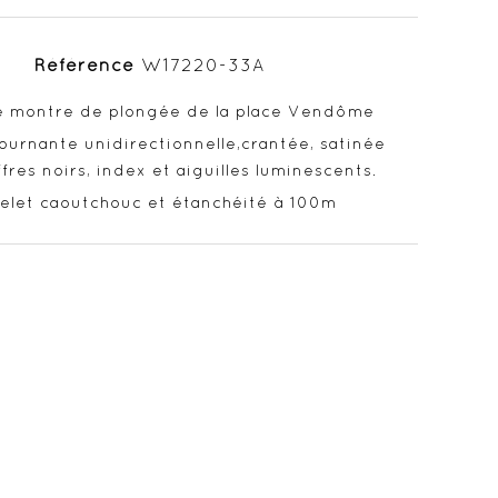
Référence
W17220-33A
e montre de plongée de la place Vendôme
ournante unidirectionnelle,crantée, satinée
ffres noirs, index et aiguilles luminescents.
elet caoutchouc et étanchéité à 100m