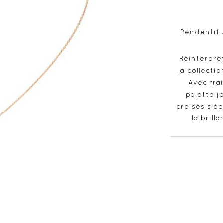
Pendentif J
Réinterpré
la collecti
Avec fra
palette j
croisés s’éc
la brill