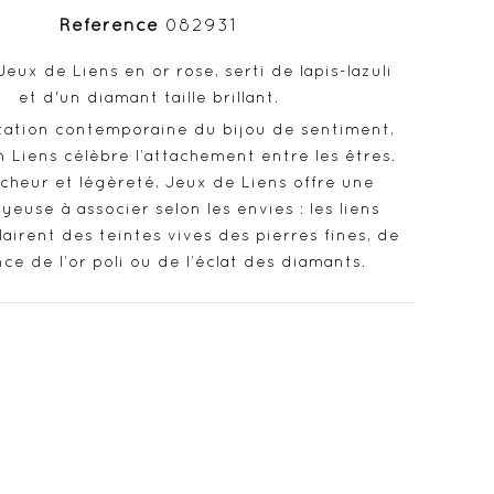
Référence
082931
eux de Liens en or rose, serti de lapis-lazuli
et d'un diamant taille brillant.
tation contemporaine du bijou de sentiment,
on Liens célèbre l’attachement entre les êtres.
îcheur et légèreté, Jeux de Liens offre une
oyeuse à associer selon les envies : les liens
lairent des teintes vives des pierres fines, de
ance de l’or poli ou de l’éclat des diamants.