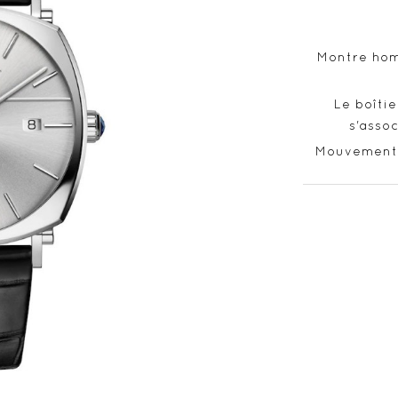
Montre hom
Le boîti
s'asso
Mouvement 