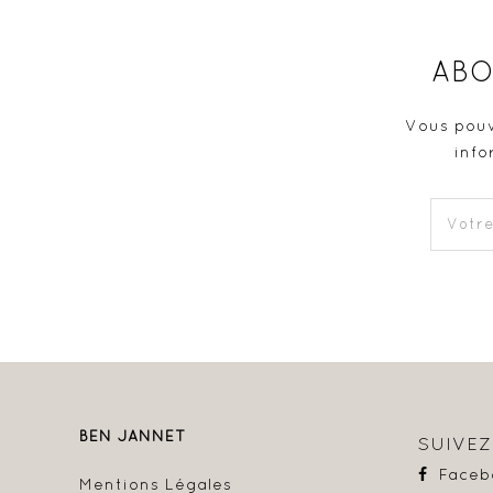
ABO
Vous pouv
info
BEN JANNET
SUIVE
Faceb
Mentions Légales