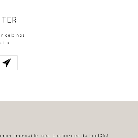
TTER
r cela nos
site.
éman, Immeuble Inès. Les berges du Lac
1053