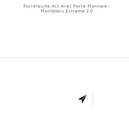
Portefeuille 4cc Avec Porte-Monnaie -
Montblanc Extreme 2.0
ABONNE
VOUS 
NOTR
NEWSLET
Vous