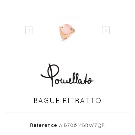


BAGUE RITRATTO
Référence
A.B708MBRW7QR