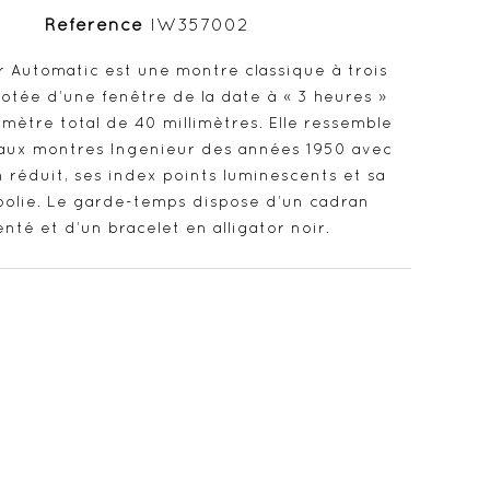
Référence
IW357002
r Automatic est une montre classique à trois
 dotée d’une fenêtre de la date à « 3 heures »
mètre total de 40 millimètres. Elle ressemble
aux montres Ingenieur des années 1950 avec
 réduit, ses index points luminescents et sa
polie. Le garde-temps dispose d’un cadran
nté et d’un bracelet en alligator noir.