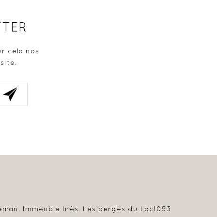
TTER
r cela nos
site.
éman, Immeuble Inès. Les berges du Lac
1053