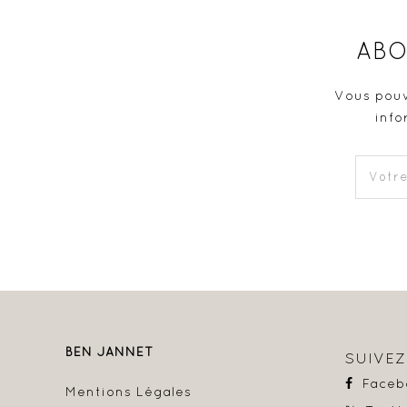
ABO
Vous pouv
info
BEN JANNET
SUIVE
Faceb
Mentions Légales