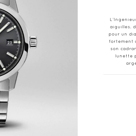
L’Ingenieu
aiguilles,
pour un dia
fortement 
son cadran
lunette 
arge