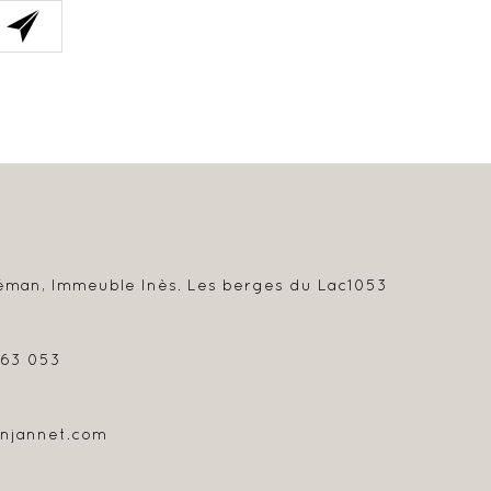
éman, Immeuble Inès. Les berges du Lac
1053
963 053
njannet.com