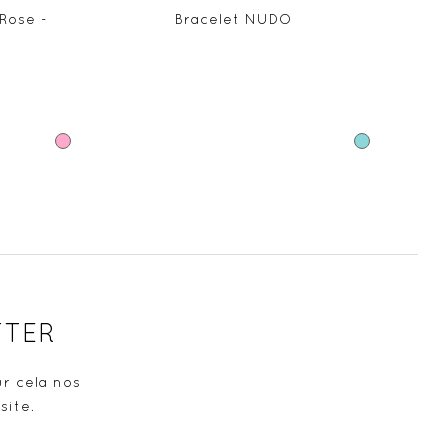
Rose -
Bracelet NUDO
B
Rose
Bleu
TTER
r cela nos
site.