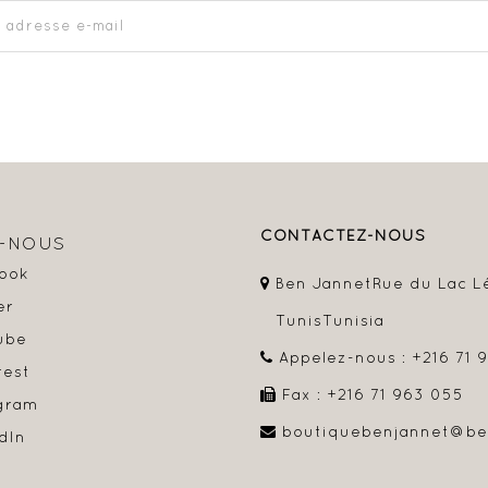
CONTACTEZ-NOUS
Z-NOUS
ook
Ben Jannet
Rue du Lac L
er
Tunis
Tunisia
ube
Appelez-nous :
+216 71 
rest
Fax :
+216 71 963 055
gram
boutiquebenjannet@be
dIn