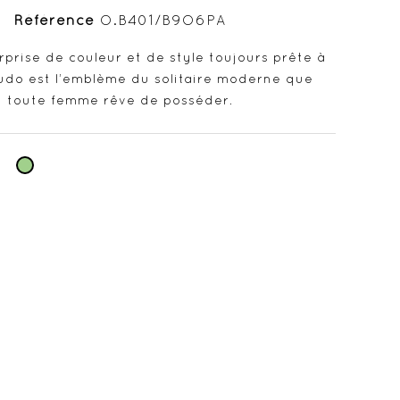
Référence
O.B401/B9O6PA
rprise de couleur et de style toujours prête à
Nudo est l’emblème du solitaire moderne que
toute femme rêve de posséder.
Vert