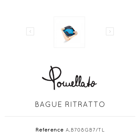


BAGUE RITRATTO
Référence
A.B708GB7/TL