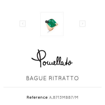


BAGUE RITRATTO
Référence
A.B713MBB7/M