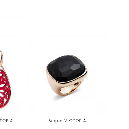
CTORIA
Bague VICTORIA
P