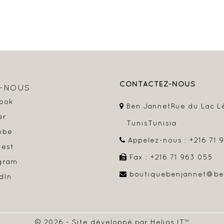
CONTACTEZ-NOUS
Z-NOUS
ook
Ben Jannet
Rue du Lac L
er
Tunis
Tunisia
ube
Appelez-nous :
+216 71 
rest
Fax :
+216 71 963 055
gram
boutiquebenjannet@be
dIn
© 2026 - Site développé par Helios IT™