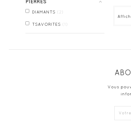
PIERRES
DIAMANTS
2
Affich
TSAVORITES
1
ABO
Vous pouv
info