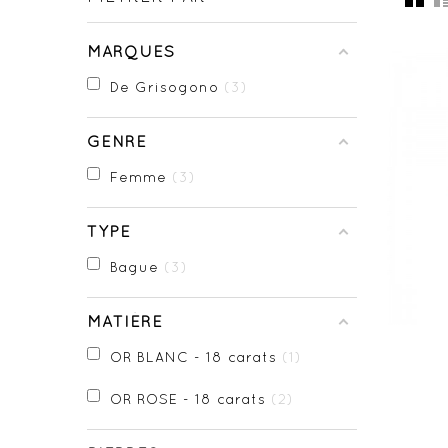
MARQUES
De Grisogono
3
GENRE
Femme
3
TYPE
Bague
3
MATIÈRE
OR BLANC - 18 carats
1
OR ROSE - 18 carats
2