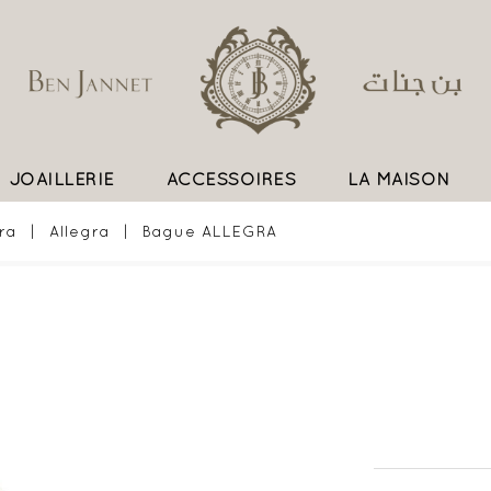
JOAILLERIE
ACCESSOIRES
LA MAISON
UN SAVOIR FAIRE EXCEPTIONNEL
ra
Allegra
Bague ALLEGRA