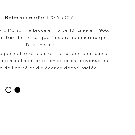
Référence
0B0160-6B0275
la Maison, le bracelet Force 10, créé en 1966,
nt l’air du temps que l’inspiration marine qui
l’a vu naître.
 bijou, cette rencontre inattendue d’un câble
une manille en or ou en acier est devenue un
e de liberté et d’élégance décontractée.
Noir
Blanc