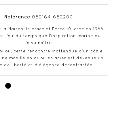
Référence
0B0164-6B0200
la Maison, le bracelet Force 10, créé en 1966,
nt l’air du temps que l’inspiration marine qui
l’a vu naître.
 bijou, cette rencontre inattendue d’un câble
une manille en or ou en acier est devenue un
e de liberté et d’élégance décontractée.
Noir